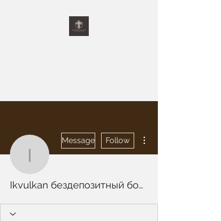
The Christlike Life
and Everything Else in
between
More actions
Message
Follow
Ikvulkan бездепозитны
Ikvulkan бездепозитный бонус 2022